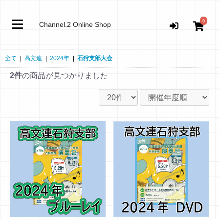
0
Channel.2 Online Shop
全て
|
高文連
|
2024年
|
石狩支部大会
2件
の商品が見つかりました